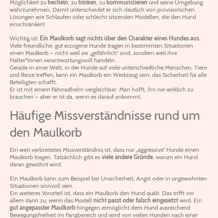
Möglichkeit zu
hecheln
, zu
trinken
, zu
kommunizieren
und seine Umgebung
wahrzunehmen. Damit unterscheidet er sich deutlich von provisorischen
Lösungen wie Schlaufen oder schlecht sitzenden Modellen, die den Hund
einschränken!
Wichtig ist:
Ein Maulkorb sagt nichts über den Charakter eines Hundes aus.
Viele freundliche, gut erzogene Hunde tragen in bestimmten Situationen
einen Maulkorb – nicht weil sie „gefährlich“ sind, sondern weil ihre
Halter*innen verantwortungsvoll handeln.
Gerade in einer Welt, in der Hunde auf viele unterschiedliche Menschen, Tiere
und Reize treffen, kann ein Maulkorb ein Werkzeug sein, das Sicherheit für alle
Beteiligten schafft.
Er ist mit einem Fahrradhelm vergleichbar: Man hofft, ihn nie wirklich zu
brauchen – aber er ist da, wenn es darauf ankommt.
Häufige Missverständnisse rund um
den Maulkorb
Ein weit verbreitetes Missverständnis ist, dass nur „aggressive“ Hunde einen
Maulkorb tragen. Tatsächlich gibt es
viele andere Gründe
, warum ein Hund
daran gewöhnt wird.
Ein Maulkorb kann zum Beispiel bei Unsicherheit, Angst oder in ungewohnten
Situationen sinnvoll sein.
Ein weiteres Vorurteil ist, dass ein Maulkorb den Hund quält. Das trifft vor
allem dann zu, wenn das Modell
nicht passt oder falsch eingesetzt
wird. Ein
gut angepasster Maulkorb
hingegen ermöglicht dem Hund ausreichend
Bewegungsfreiheit im Fangbereich und wird von vielen Hunden nach einer