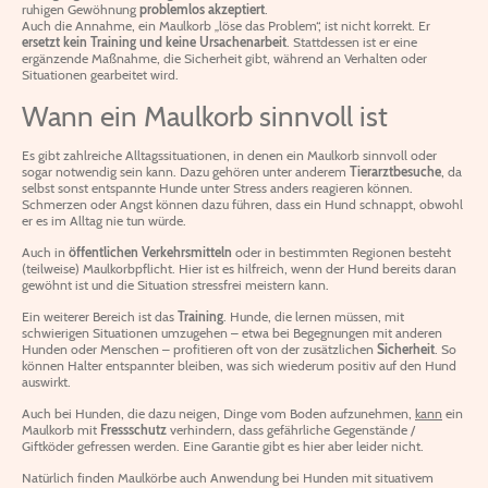
ruhigen Gewöhnung
problemlos akzeptiert
.
Auch die Annahme, ein Maulkorb „löse das Problem“, ist nicht korrekt. Er
ersetzt kein Training und keine Ursachenarbeit
. Stattdessen ist er eine
ergänzende Maßnahme, die Sicherheit gibt, während an Verhalten oder
Situationen gearbeitet wird.
Wann ein Maulkorb sinnvoll ist
Es gibt zahlreiche Alltagssituationen, in denen ein Maulkorb sinnvoll oder
sogar notwendig sein kann. Dazu gehören unter anderem
Tierarztbesuche
, da
selbst sonst entspannte Hunde unter Stress anders reagieren können.
Schmerzen oder Angst können dazu führen, dass ein Hund schnappt, obwohl
er es im Alltag nie tun würde.
Auch in
öffentlichen Verkehrsmitteln
oder in bestimmten Regionen besteht
(teilweise) Maulkorbpflicht. Hier ist es hilfreich, wenn der Hund bereits daran
gewöhnt ist und die Situation stressfrei meistern kann.
Ein weiterer Bereich ist das
Training
. Hunde, die lernen müssen, mit
schwierigen Situationen umzugehen – etwa bei Begegnungen mit anderen
Hunden oder Menschen – profitieren oft von der zusätzlichen
Sicherheit
. So
können Halter entspannter bleiben, was sich wiederum positiv auf den Hund
auswirkt.
Auch bei Hunden, die dazu neigen, Dinge vom Boden aufzunehmen,
kann
ein
Maulkorb mit
Fressschutz
verhindern, dass gefährliche Gegenstände /
Giftköder gefressen werden. Eine Garantie gibt es hier aber leider nicht.
Natürlich finden Maulkörbe auch Anwendung bei Hunden mit situativem