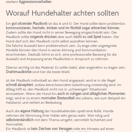
starkem
Aggressionsverhalten
.
Worauf Hundehalter achten sollten
Ein
gut sitzender Maulkorb
ist das A und O. Der Hund sollte darin problemlos
kommunizieren, hecheln, trinken und im Notfall sogar erbrechen können
.
Zudem sollte der Hund nicht in seiner Bewegung eingeschränkt sein. Der
Maulkorb sollte
nirgends drücken
aber auch
nicht zu viel Spiel
haben. Der
Hund darf sich den Maulkorb nicht selbst ausziehen können.
Die falsche Auswahl kann problematisch sein. Zu enge oder ungeeignete
Modelle können den Hund in seiner Atmung und Kommunikation
einschränken. Deshalb lohnt es sich, eine professionelle Beratung für die
Auswahl und Anpassung eines Maulkorbes in Anspruch zu nehmen.
Ebenso wichtig ist das Material: Es sollte stabil, aber angenehm zu tragen sein.
Drahtmaulkörbe
sind hier die beste Wahl.
Ist der Maulkorb individuell an den Hund angepasst, wird er in der Regel
schnell akzeptiert
, sodass keine besondere Gewöhnung notwendig wird. Im
Alltag hilft es, den Maulkorb nicht nur in „schwierigen“ Situationen
einzusetzen. Wenn der Hund ihn
auch in ruhigen und alltäglichen Momenten
trägt, wird er zu einem
normalen Bestandteil
des Lebens, wie zum Beispiel ein
Halsband, und verliert an Bedeutung.
Auch die
eigene Haltung
der Hundehaltenden spielt eine Rolle. Hunde
nehmen die Stimmung ihrer Halter sehr genau wahr. Wer ruhig und
selbstverständlich
mit dem Thema umgeht, vermittelt Sicherheit und
Normalität.
Ein Maulkorb ist
kein Zeichen von Versagen
oder ein Hinweis auf einen