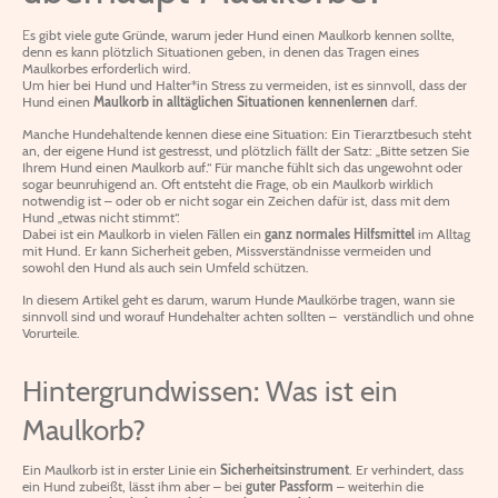
E
s gibt viele gute Gründe, warum jeder Hund einen Maulkorb kennen sollte,
denn es kann plötzlich Situationen geben, in denen das Tragen eines
Maulkorbes erforderlich wird.
Um hier bei Hund und Halter*in Stress zu vermeiden, ist es sinnvoll, dass der
Hund einen
Maulkorb in alltäglichen Situationen kennenlernen
darf.
Manche Hundehaltende kennen diese eine Situation: Ein Tierarztbesuch steht
an, der eigene Hund ist gestresst, und plötzlich fällt der Satz: „Bitte setzen Sie
Ihrem Hund einen Maulkorb auf.“ Für manche fühlt sich das ungewohnt oder
sogar beunruhigend an. Oft entsteht die Frage, ob ein Maulkorb wirklich
notwendig ist – oder ob er nicht sogar ein Zeichen dafür ist, dass mit dem
Hund „etwas nicht stimmt“.
Dabei ist ein Maulkorb in vielen Fällen ein
ganz normales Hilfsmittel
im Alltag
mit Hund. Er kann Sicherheit geben, Missverständnisse vermeiden und
sowohl den Hund als auch sein Umfeld schützen.
In diesem Artikel geht es darum, warum Hunde Maulkörbe tragen, wann sie
sinnvoll sind und worauf Hundehalter achten sollten – verständlich und ohne
Vorurteile.
Hintergrundwissen: Was ist ein
Maulkorb?
Ein Maulkorb ist in erster Linie ein
Sicherheitsinstrument
. Er verhindert, dass
ein Hund zubeißt, lässt ihm aber – bei
guter Passform
– weiterhin die