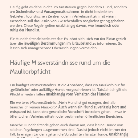
Häufig geht es dabei nicht um Misstrauen gegenüber dem Hund, sondern
um
Sicherheits- und Vorsorgemaßnahmen
. In dicht besiedelten
Gebieten, touristischen Zentren oder in Verkehrsmitteln mit vielen
Menschen soll das Risiko von Zwischenfällen möglichst gering gehalten
werden. Diese Regeln gelten
unabhängig davon, wie freundlich oder
ruhig der Hund ist
.
Für Hundehaltende bedeutet das: Es lohnt sich, sich
vor der Reise
gezielt
über die
jeweiligen Bestimmungen im Urlaubsland
zu informieren. So
lassen sich unangenehme Überraschungen vermeiden.
Häufige Missverständnisse rund um die
Maulkorbpflicht
Ein häufiges Missverständnis ist die Annahme, dass ein Maulkorb nur für
„gefährliche“ oder auffällige Hunde vorgeschrieben ist. Tatsächlich gilt die
Pflicht in vielen Fällen
unabhängig vom Verhalten des Hundes
.
Ein weiteres Missverständnis: „Mein Hund ist gut erzogen, deshalb
brauche ich keinen Maulkorb.“
Auch wenn ein Hund zuverlässig hört und
entspannt ist, kann eine gesetzliche Vorschrift trotzdem gelten
– etwa in
öffentlichen Verkehrsmitteln oder bestimmten öffentlichen Bereichen.
Manche Hundehaltende gehen auch davon aus, dass kleine Hunde von
solchen Regelungen ausgenommen sind. Das ist jedoch nicht immer der
Fall. In einigen Ländern gelten die Vorschriften für alle Hunde,
unabhängig