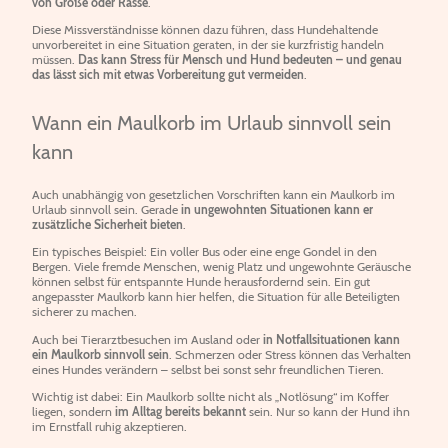
von Größe oder Rasse
.
Diese Missverständnisse können dazu führen, dass Hundehaltende
unvorbereitet in eine Situation geraten, in der sie kurzfristig handeln
müssen.
Das kann Stress für Mensch und Hund bedeuten – und genau
das lässt sich mit etwas Vorbereitung gut vermeiden
.
Wann ein Maulkorb im Urlaub sinnvoll sein
kann
Auch unabhängig von gesetzlichen Vorschriften kann ein Maulkorb im
Urlaub sinnvoll sein. Gerade
in ungewohnten Situationen kann er
zusätzliche Sicherheit bieten
.
Ein typisches Beispiel: Ein voller Bus oder eine enge Gondel in den
Bergen. Viele fremde Menschen, wenig Platz und ungewohnte Geräusche
können selbst für entspannte Hunde herausfordernd sein. Ein gut
angepasster Maulkorb kann hier helfen, die Situation für alle Beteiligten
sicherer zu machen.
Auch bei Tierarztbesuchen im Ausland oder
in Notfallsituationen kann
ein Maulkorb sinnvoll sein
. Schmerzen oder Stress können das Verhalten
eines Hundes verändern – selbst bei sonst sehr freundlichen Tieren.
Wichtig ist dabei: Ein Maulkorb sollte nicht als „Notlösung“ im Koffer
liegen, sondern
im Alltag bereits bekannt
sein. Nur so kann der Hund ihn
im Ernstfall ruhig akzeptieren.