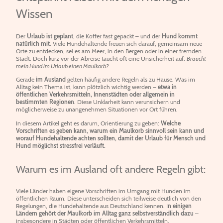
Wissen
Der
Urlaub ist geplant
, die Koffer fast gepackt – und der
Hund kommt
natürlich mit
. Viele Hundehaltende freuen sich darauf, gemeinsam neue
Orte zu entdecken, sei es am Meer, in den Bergen oder in einer fremden
Stadt. Doch kurz vor der Abreise taucht oft eine Unsicherheit auf:
Braucht
mein Hund im Urlaub einen Maulkorb?
Gerade
im Ausland
gelten häufig andere Regeln als zu Hause. Was im
Alltag kein Thema ist, kann plötzlich wichtig werden –
etwa in
öffentlichen Verkehrsmitteln, Innenstädten oder allgemein in
bestimmten Regionen
. Diese Unklarheit kann verunsichern und
möglicherweise zu unangenehmen Situationen vor Ort führen.
In diesem Artikel geht es darum, Orientierung zu geben:
Welche
Vorschriften es geben kann, warum ein Maulkorb sinnvoll sein kann und
worauf Hundehaltende achten sollten, damit der Urlaub für Mensch und
Hund möglichst stressfrei verläuft.
Warum es im Ausland oft andere Regeln gibt:
Viele Länder haben eigene Vorschriften im Umgang mit Hunden im
öffentlichen Raum. Diese unterscheiden sich teilweise deutlich von den
Regelungen, die Hundehaltende aus Deutschland kennen. I
n einigen
Ländern gehört der Maulkorb im Alltag ganz selbstverständlich dazu
–
insbesondere in Städten oder öffentlichen Verkehrsmitteln.